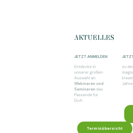
AKTUELLES
JETZT ANMELDEN
JETZ
Entdecke in
zu de
unserer großen
magi
Auswahl an
kreat
Webinaren und
Jahre
Seminaren
das
Passende für
Dich.
Terminübersicht