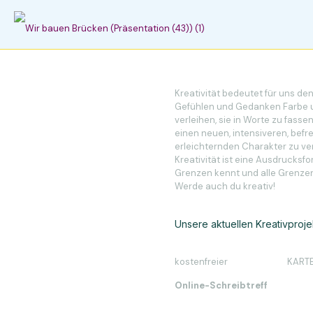
Kreativität bedeutet für uns de
Gefühlen und Gedanken Farbe 
verleihen, sie in Worte zu fass
einen neuen, intensiveren, bef
erleichternden Charakter zu ver
Kreativität ist eine Ausdrucksfo
Grenzen kennt und alle Grenze
Werde auch du kreativ!
Unsere aktuellen Kreativproje
kostenfreier
KART
Online-Schreibtreff