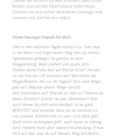
Lassen wir es nicht so weit kommen, dass unser
Körper uns von der Überholspur holen muss.
Gönnen wir uns vorher die kleinen Umwege und
nehmen uns Zeit für uns selbst.
Unser heutiger Impuls für dich:
Geh in den nächsten Tagen einfach los. Geh raus
in die Natur und folge einem Weg, den du kennst.
Irgendwann gelangst du gewiss an eine
Weggabelung. Bleib stehen und spüre dich.
Stehen deine Füße fest auf Mutter Erde? Atmest
du die frische Luft bewusst ein? Betrachte die
Möglichkeiten, die vor dir liegen? Wie viele Wege
gibt es? Welcher dieser Wege spricht
dich besonders an? Warum ist das so? Kennst du
diese Strecke? Suchst du das Abenteuer? Wie
auch immer du dich entscheidest, tu es ganz
BEWUSST und erkenne, dass es so wertvoll ist,
uns unserer Schritte klar zu sein. Und dann geh.
Auch wenn es bergauf geht, auch wenn es steinig
wird. Hadere nicht über deine Entscheidung. Freue
dich auf das, was du auf deinem Weg entdeckst.